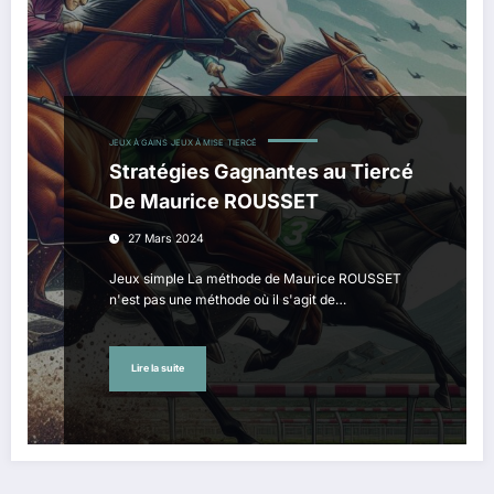
JEUX À GAINS
JEUX À MISE
TIERCÉ
Stratégies Gagnantes au Tiercé
De Maurice ROUSSET
27 Mars 2024
Jeux simple La méthode de Maurice ROUSSET
n'est pas une méthode où il s'agit de…
Lire la suite