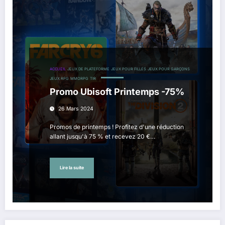
ACCUEIL
JEUX DE PLATEFORME
JEUX POUR FILLES
JEUX POUR GARÇONS
JEUX RPG
MMORPG
TIR
Promo Ubisoft Printemps -75%
26 Mars 2024
Promos de printemps ! Profitez d'une réduction
allant jusqu'à 75 % et recevez 20 €…
Lire la suite