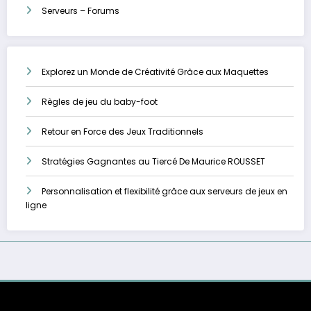
Serveurs – Forums
Explorez un Monde de Créativité Grâce aux Maquettes
Règles de jeu du baby-foot
Retour en Force des Jeux Traditionnels
Stratégies Gagnantes au Tiercé De Maurice ROUSSET
Personnalisation et flexibilité grâce aux serveurs de jeux en
ligne