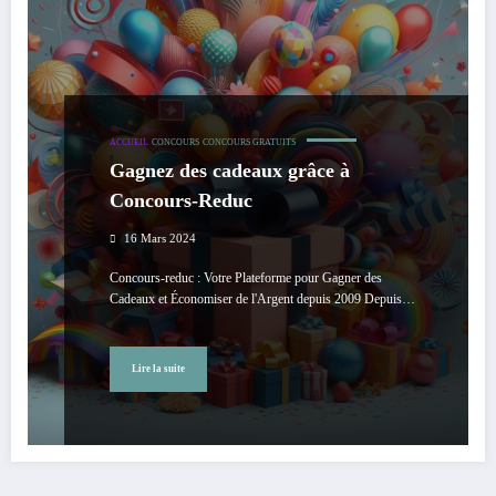
ACCUEIL
CONCOURS
CONCOURS GRATUITS
Gagnez des cadeaux grâce à
Concours-Reduc
16 Mars 2024
Concours-reduc : Votre Plateforme pour Gagner des
Cadeaux et Économiser de l'Argent depuis 2009 Depuis…
Lire la suite