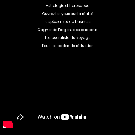
Astrologie et horoscope
Ouvrez les yeux sur la réalité
Le spécialiste du business
Gagner de l'argent des cadeaux
Le spécialiste du voyage
Tous les codes de réduction