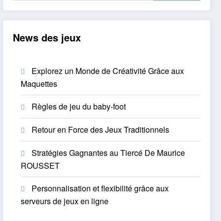
News des jeux
Explorez un Monde de Créativité Grâce aux
Maquettes
Règles de jeu du baby-foot
Retour en Force des Jeux Traditionnels
Stratégies Gagnantes au Tiercé De Maurice
ROUSSET
Personnalisation et flexibilité grâce aux
serveurs de jeux en ligne