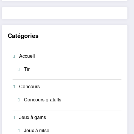
Catégories
Accueil
Tir
Concours
Concours gratuits
Jeux à gains
Jeux à mise