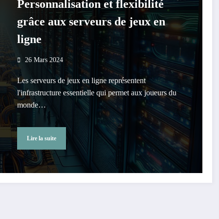
Personnalisation et flexibilité
grâce aux serveurs de jeux en
ligne
26 Mars 2024
Les serveurs de jeux en ligne représentent
l'infrastructure essentielle qui permet aux joueurs du
monde…
Lire la suite