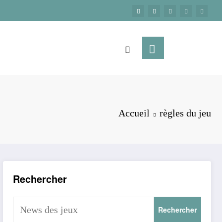
Accueil
règles du jeu
Rechercher
Rechercher