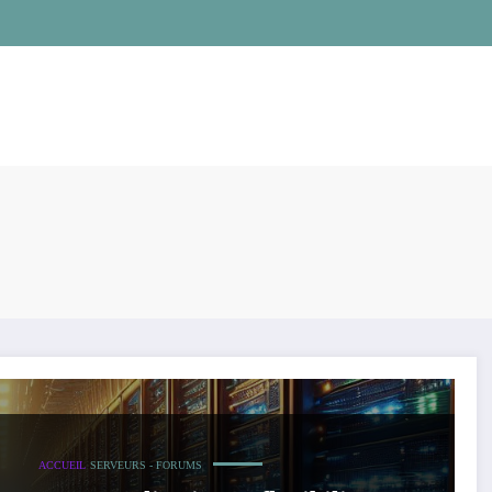
ACCUEIL
SERVEURS - FORUMS