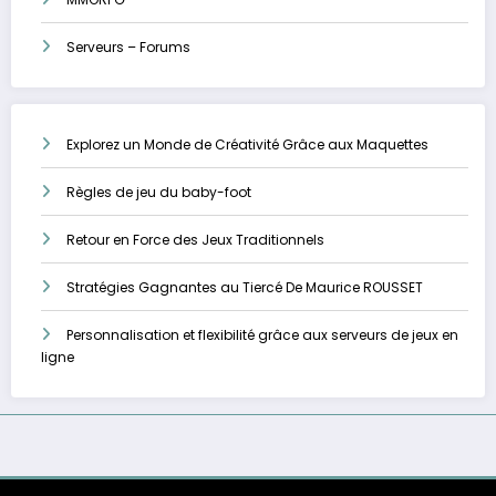
Serveurs – Forums
Explorez un Monde de Créativité Grâce aux Maquettes
Règles de jeu du baby-foot
Retour en Force des Jeux Traditionnels
Stratégies Gagnantes au Tiercé De Maurice ROUSSET
Personnalisation et flexibilité grâce aux serveurs de jeux en
ligne