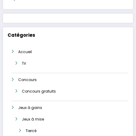
Catégories
Accueil
Tir
Concours
Concours gratuits
Jeux à gains
Jeux à mise
Tiercé