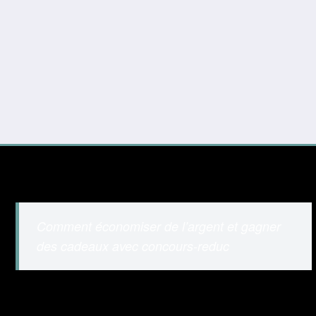
Comment économiser de l’argent et gagner
des cadeaux avec concours-reduc