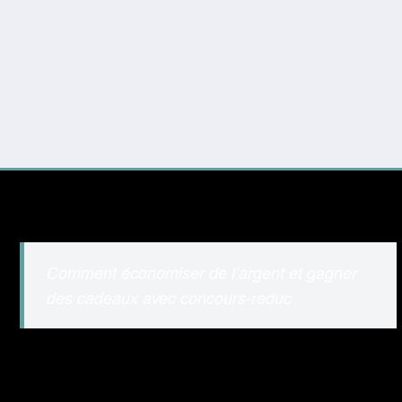
Comment économiser de l’argent et gagner
des cadeaux avec concours-reduc