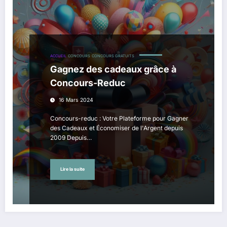
ACCUEIL
CONCOURS
CONCOURS GRATUITS
Gagnez des cadeaux grâce à
Concours-Reduc
16 Mars 2024
Concours-reduc : Votre Plateforme pour Gagner
des Cadeaux et Économiser de l'Argent depuis
2009 Depuis…
Lire la suite