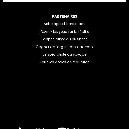
PARTENAIRES
Astrologie et horoscope
Ouvrez les yeux sur la réalité
Le spécialiste du business
Gagner de l'argent des cadeaux
Le spécialiste du voyage
Tous les codes de réduction