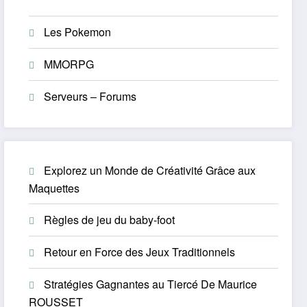
Les Pokemon
MMORPG
Serveurs – Forums
Explorez un Monde de Créativité Grâce aux
Maquettes
Règles de jeu du baby-foot
Retour en Force des Jeux Traditionnels
Stratégies Gagnantes au Tiercé De Maurice
ROUSSET