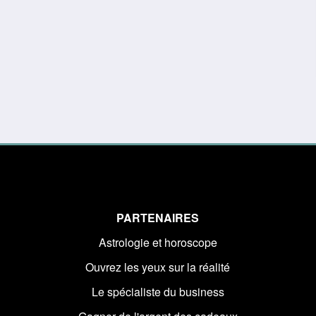
PARTENAIRES
Astrologie et horoscope
Ouvrez les yeux sur la réalité
Le spécialiste du business