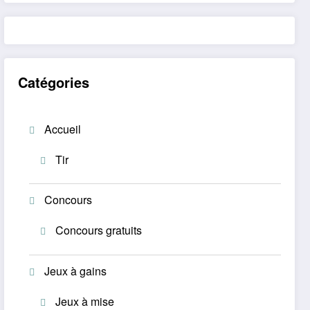
Catégories
Accueil
Tir
Concours
Concours gratuits
Jeux à gains
Jeux à mise