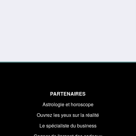
PARTENAIRES
Astrologie et horoscope
Ouvrez les yeux sur la réalité
Le spécialiste du business