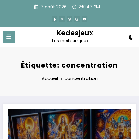
Aller
7 août 2026
2:51:48 PM
au
contenu
Kedesjeux
Les meilleurs jeux
Étiquette: concentration
Accueil
concentration