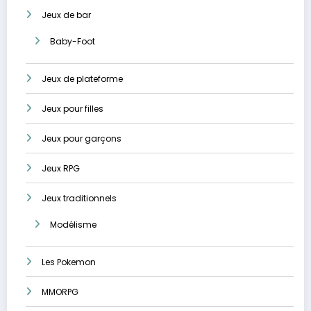
Jeux de bar
Baby-Foot
Jeux de plateforme
Jeux pour filles
Jeux pour garçons
Jeux RPG
Jeux traditionnels
Modélisme
Les Pokemon
MMORPG