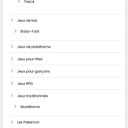
Tiercé
Jeux de bar
Baby-Foot
Jeux de plateforme
Jeux pour filles
Jeux pour garçons
Jeux RPG
Jeux traditionnels
Modélisme
Les Pokemon