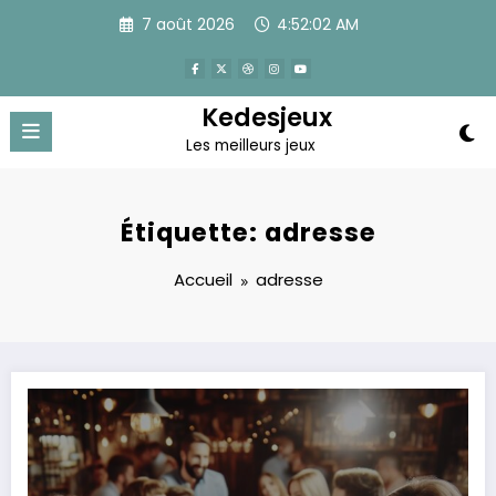
Aller
7 août 2026
4:52:03 AM
au
contenu
Kedesjeux
Les meilleurs jeux
Étiquette: adresse
Accueil
adresse