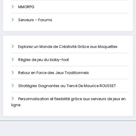
MMORPG
Serveurs – Forums
Explorez un Monde de Créativité Grâce aux Maquettes
Règles de jeu du baby-foot
Retour en Force des Jeux Traditionnels
Stratégies Gagnantes au Tiercé De Maurice ROUSSET
Personnalisation et flexibilité grâce aux serveurs de jeux en
ligne