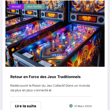
Accueil
Jeux De Bar
Retour en Force des Jeux Traditionnels
Redécouvrir le Plaisir du Jeu Collectif Dans un monde
de plus en plus connecté et…
Lire la suite
31 Mars 2024